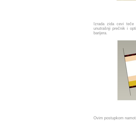
Izrada zida cevi teče
unutrašnji prečnik i op
barijera.
Ovim postupkom namota