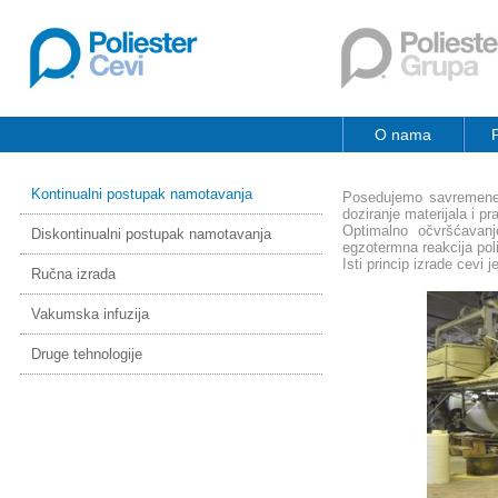
O nama
Kontinualni postupak namotavanja
Posedujemo savremene m
doziranje materijala i p
Optimalno očvršćavanj
Diskontinualni postupak namotavanja
egzotermna reakcija poli
Isti princip izrade cevi 
Ručna izrada
Vakumska infuzija
Druge tehnologije